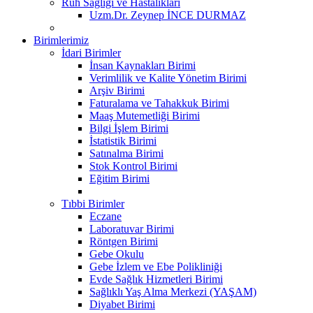
Ruh Sağlığı ve Hastalıkları
Uzm.Dr. Zeynep İNCE DURMAZ
Birimlerimiz
İdari Birimler
İnsan Kaynakları Birimi
Verimlilik ve Kalite Yönetim Birimi
Arşiv Birimi
Faturalama ve Tahakkuk Birimi
Maaş Mutemetliği Birimi
Bilgi İşlem Birimi
İstatistik Birimi
Satınalma Birimi
Stok Kontrol Birimi
Eğitim Birimi
Tıbbi Birimler
Eczane
Laboratuvar Birimi
Röntgen Birimi
Gebe Okulu
Gebe İzlem ve Ebe Polikliniği
Evde Sağlık Hizmetleri Birimi
Sağlıklı Yaş Alma Merkezi (YAŞAM)
Diyabet Birimi