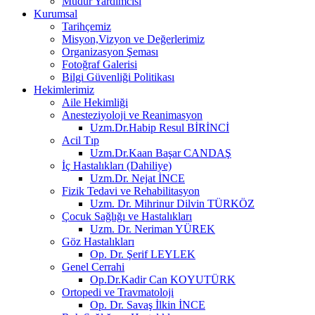
Müdür Yardımcısı
Kurumsal
Tarihçemiz
Misyon,Vizyon ve Değerlerimiz
Organizasyon Şeması
Fotoğraf Galerisi
Bilgi Güvenliği Politikası
Hekimlerimiz
Aile Hekimliği
Anesteziyoloji ve Reanimasyon
Uzm.Dr.Habip Resul BİRİNCİ
Acil Tıp
Uzm.Dr.Kaan Başar CANDAŞ
İç Hastalıkları (Dahiliye)
Uzm.Dr. Nejat İNCE
Fizik Tedavi ve Rehabilitasyon
Uzm. Dr. Mihrinur Dilvin TÜRKÖZ
Çocuk Sağlığı ve Hastalıkları
Uzm. Dr. Neriman YÜREK
Göz Hastalıkları
Op. Dr. Şerif LEYLEK
Genel Cerrahi
Op.Dr.Kadir Can KOYUTÜRK
Ortopedi ve Travmatoloji
Op. Dr. Savaş İlkin İNCE