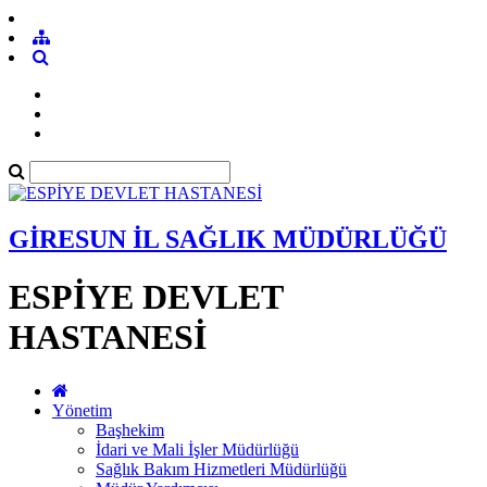
GİRESUN İL SAĞLIK MÜDÜRLÜĞÜ
ESPİYE DEVLET
HASTANESİ
Yönetim
Başhekim
İdari ve Mali İşler Müdürlüğü
Sağlık Bakım Hizmetleri Müdürlüğü