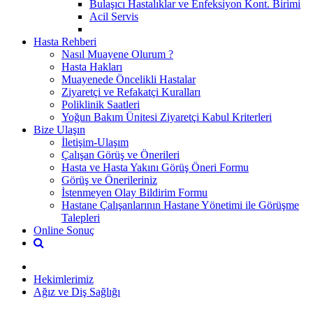
Bulaşıcı Hastalıklar ve Enfeksiyon Kont. Birimi
Acil Servis
Hasta Rehberi
Nasıl Muayene Olurum ?
Hasta Hakları
Muayenede Öncelikli Hastalar
Ziyaretçi ve Refakatçi Kuralları
Poliklinik Saatleri
Yoğun Bakım Ünitesi Ziyaretçi Kabul Kriterleri
Bize Ulaşın
İletişim-Ulaşım
Çalışan Görüş ve Önerileri
Hasta ve Hasta Yakını Görüş Öneri Formu
Görüş ve Önerileriniz
İstenmeyen Olay Bildirim Formu
Hastane Çalışanlarının Hastane Yönetimi ile Görüşme
Talepleri
Online Sonuç
Hekimlerimiz
Ağız ve Diş Sağlığı