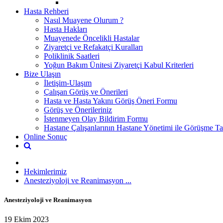
Hasta Rehberi
Nasıl Muayene Olurum ?
Hasta Hakları
Muayenede Öncelikli Hastalar
Ziyaretçi ve Refakatçi Kuralları
Poliklinik Saatleri
Yoğun Bakım Ünitesi Ziyaretçi Kabul Kriterleri
Bize Ulaşın
İletişim-Ulaşım
Çalışan Görüş ve Önerileri
Hasta ve Hasta Yakını Görüş Öneri Formu
Görüş ve Önerileriniz
İstenmeyen Olay Bildirim Formu
Hastane Çalışanlarının Hastane Yönetimi ile Görüşme Tal
Online Sonuç
Hekimlerimiz
Anesteziyoloji ve Reanimasyon ...
Anesteziyoloji ve Reanimasyon
19 Ekim 2023