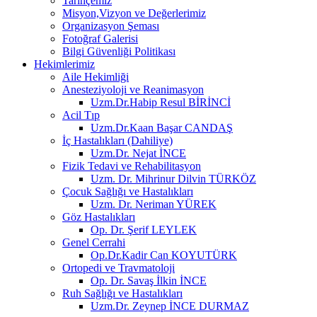
Tarihçemiz
Misyon,Vizyon ve Değerlerimiz
Organizasyon Şeması
Fotoğraf Galerisi
Bilgi Güvenliği Politikası
Hekimlerimiz
Aile Hekimliği
Anesteziyoloji ve Reanimasyon
Uzm.Dr.Habip Resul BİRİNCİ
Acil Tıp
Uzm.Dr.Kaan Başar CANDAŞ
İç Hastalıkları (Dahiliye)
Uzm.Dr. Nejat İNCE
Fizik Tedavi ve Rehabilitasyon
Uzm. Dr. Mihrinur Dilvin TÜRKÖZ
Çocuk Sağlığı ve Hastalıkları
Uzm. Dr. Neriman YÜREK
Göz Hastalıkları
Op. Dr. Şerif LEYLEK
Genel Cerrahi
Op.Dr.Kadir Can KOYUTÜRK
Ortopedi ve Travmatoloji
Op. Dr. Savaş İlkin İNCE
Ruh Sağlığı ve Hastalıkları
Uzm.Dr. Zeynep İNCE DURMAZ