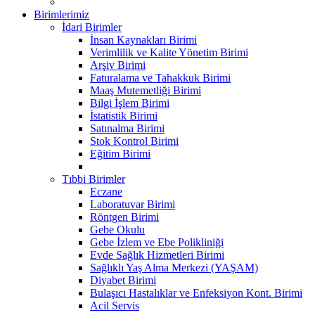
Birimlerimiz
İdari Birimler
İnsan Kaynakları Birimi
Verimlilik ve Kalite Yönetim Birimi
Arşiv Birimi
Faturalama ve Tahakkuk Birimi
Maaş Mutemetliği Birimi
Bilgi İşlem Birimi
İstatistik Birimi
Satınalma Birimi
Stok Kontrol Birimi
Eğitim Birimi
Tıbbi Birimler
Eczane
Laboratuvar Birimi
Röntgen Birimi
Gebe Okulu
Gebe İzlem ve Ebe Polikliniği
Evde Sağlık Hizmetleri Birimi
Sağlıklı Yaş Alma Merkezi (YAŞAM)
Diyabet Birimi
Bulaşıcı Hastalıklar ve Enfeksiyon Kont. Birimi
Acil Servis