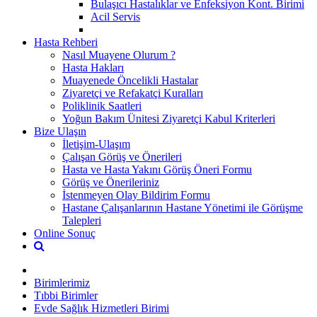
Bulaşıcı Hastalıklar ve Enfeksiyon Kont. Birimi
Acil Servis
Hasta Rehberi
Nasıl Muayene Olurum ?
Hasta Hakları
Muayenede Öncelikli Hastalar
Ziyaretçi ve Refakatçi Kuralları
Poliklinik Saatleri
Yoğun Bakım Ünitesi Ziyaretçi Kabul Kriterleri
Bize Ulaşın
İletişim-Ulaşım
Çalışan Görüş ve Önerileri
Hasta ve Hasta Yakını Görüş Öneri Formu
Görüş ve Önerileriniz
İstenmeyen Olay Bildirim Formu
Hastane Çalışanlarının Hastane Yönetimi ile Görüşme
Talepleri
Online Sonuç
Birimlerimiz
Tıbbi Birimler
Evde Sağlık Hizmetleri Birimi