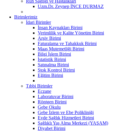
Ruh Sağlığı ve Hastalıkları
Uzm.Dr. Zeynep İNCE DURMAZ
Birimlerimiz
İdari Birimler
İnsan Kaynakları Birimi
Verimlilik ve Kalite Yönetim Birimi
Arşiv Birimi
Faturalama ve Tahakkuk Birimi
Maaş Mutemetliği Birimi
Bilgi İşlem Birimi
İstatistik Birimi
Satınalma Birimi
Stok Kontrol Birimi
Eğitim Birimi
Tıbbi Birimler
Eczane
Laboratuvar Birimi
Röntgen Birimi
Gebe Okulu
Gebe İzlem ve Ebe Polikliniği
Evde Sağlık Hizmetleri Birimi
Sağlıklı Yaş Alma Merkezi (YAŞAM)
Diyabet Birimi