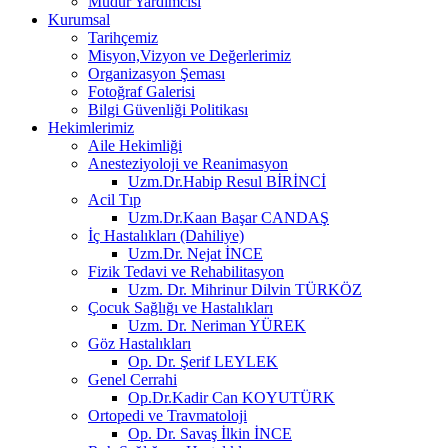
Müdür Yardımcısı
Kurumsal
Tarihçemiz
Misyon,Vizyon ve Değerlerimiz
Organizasyon Şeması
Fotoğraf Galerisi
Bilgi Güvenliği Politikası
Hekimlerimiz
Aile Hekimliği
Anesteziyoloji ve Reanimasyon
Uzm.Dr.Habip Resul BİRİNCİ
Acil Tıp
Uzm.Dr.Kaan Başar CANDAŞ
İç Hastalıkları (Dahiliye)
Uzm.Dr. Nejat İNCE
Fizik Tedavi ve Rehabilitasyon
Uzm. Dr. Mihrinur Dilvin TÜRKÖZ
Çocuk Sağlığı ve Hastalıkları
Uzm. Dr. Neriman YÜREK
Göz Hastalıkları
Op. Dr. Şerif LEYLEK
Genel Cerrahi
Op.Dr.Kadir Can KOYUTÜRK
Ortopedi ve Travmatoloji
Op. Dr. Savaş İlkin İNCE