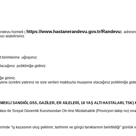
https://www.hastanerandevu.gov.tr/Randevu
ndevu hizmeti (
) adresin
alabilirsiniz.
t birimlerine uğrayınız.
acağınız polikliniğe gidiniz.
ğe giriniz.
ne ücretini yatırınız ve size verilen makbuzla muayene olacağınız polikliniğe gide
Lİ SANDIĞI, GSS, GAZİLER, ER AİLELERİ, 18 YAŞ ALTI HASTALARI, TSK) 
tası ile Sosyal Güvenlik Kurumundan On-line Müstahaklık (Provizyon-takip no) onayı 
e “iş kazasının oluş şeklinin, tarihinin ve görgü tanıklarının belirtildiği” günlük vizi