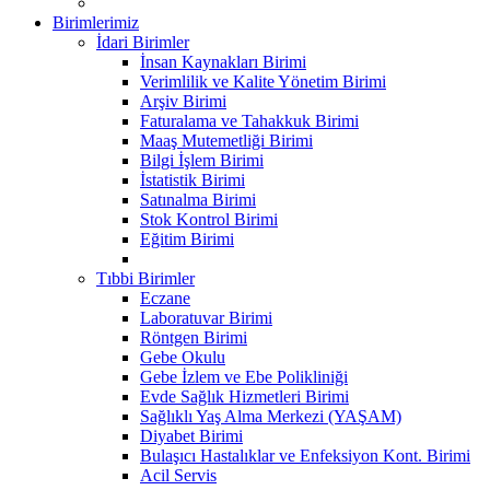
Birimlerimiz
İdari Birimler
İnsan Kaynakları Birimi
Verimlilik ve Kalite Yönetim Birimi
Arşiv Birimi
Faturalama ve Tahakkuk Birimi
Maaş Mutemetliği Birimi
Bilgi İşlem Birimi
İstatistik Birimi
Satınalma Birimi
Stok Kontrol Birimi
Eğitim Birimi
Tıbbi Birimler
Eczane
Laboratuvar Birimi
Röntgen Birimi
Gebe Okulu
Gebe İzlem ve Ebe Polikliniği
Evde Sağlık Hizmetleri Birimi
Sağlıklı Yaş Alma Merkezi (YAŞAM)
Diyabet Birimi
Bulaşıcı Hastalıklar ve Enfeksiyon Kont. Birimi
Acil Servis