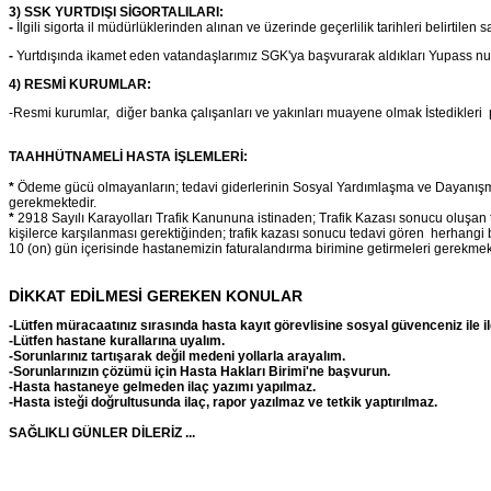
3) SSK YURTDIŞI SİGORTALILARI:
-
İlgili sigorta il müdürlüklerinden alınan ve üzerinde geçerlilik tarihleri belirtilen s
-
Yurtdışında ikamet eden vatandaşlarımız SGK'ya başvurarak aldıkları Yupass numar
4) RESMİ KURUMLAR:
-Resmi kurumlar, diğer banka çalışanları ve yakınları muayene olmak İstedikleri
TAAHHÜTNAMELİ HASTA İŞLEMLERİ:
*
Ödeme gücü olmayanların; tedavi giderlerinin Sosyal Yardımlaşma ve Dayanışma 
gerekmektedir.
*
2918 Sayılı Karayolları Trafik Kanununa istinaden; Trafik Kazası sonucu oluşan t
kişilerce karşılanması gerektiğinden; trafik kazası sonucu tedavi gören herhangi b
10 (on) gün içerisinde hastanemizin faturalandırma birimine getirmeleri gerekmek
DİKKAT EDİLMESİ GEREKEN KONULAR
-Lütfen müracaatınız sırasında hasta kayıt görevlisine sosyal güvenceniz ile ilg
-
Lütfen hastane kurallarına uyalım.
-
Sorunlarınız tartışarak değil medeni yollarla arayalım.
-
Sorunlarınızın çözümü için Hasta Hakları Birimi'ne başvurun.
-
Hasta hastaneye gelmeden ilaç yazımı yapılmaz.
-
Hasta isteği doğrultusunda ilaç, rapor yazılmaz ve tetkik yaptırılmaz.
SAĞLIKLI GÜNLER DİLERİZ ...