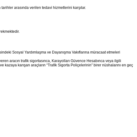
n tarihler arasında verilen tedavi hizmetlerini karşılar.
rekmektedir.
yesindeki Sosyal Yardımlaşma ve Dayanışma Vakıflarına müracaat etmeleri
eren aracın trafik sigortasınca, Karayolları Güvence Hesabınca veya ilgili
e kazaya karışan araçların “Trafik Sigorta Poliçelerinin” birer nüshalarını en geç