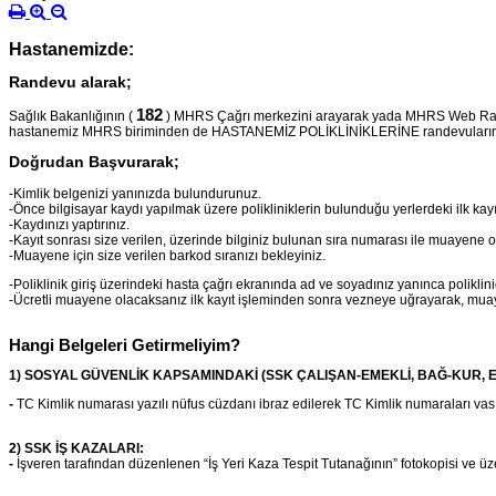
Hastanemizde:
Randevu alarak;
182
Sağlık Bakanlığının (
) MHRS Çağrı merkezini arayarak yada MHRS Web Ra
hastanemiz MHRS biriminden de HASTANEMİZ POLİKLİNİKLERİNE randevularınızı 
Doğrudan Başvurarak;
-Kimlik belgenizi yanınızda bulundurunuz.
-Önce bilgisayar kaydı yapılmak üzere polikliniklerin bulunduğu yerlerdeki ilk kayı
-Kaydınızı yaptırınız.
-Kayıt sonrası size verilen, üzerinde bilginiz bulunan sıra numarası ile muayene ol
-Muayene için size verilen barkod sıranızı bekleyiniz.
-Poliklinik giriş üzerindeki hasta çağrı ekranında ad ve soyadınız yanınca poliklini
-Ücretli muayene olacaksanız ilk kayıt işleminden sonra vezneye uğrayarak, muaye
Hangi Belgeleri Getirmeliyim?
1) SOSYAL GÜVENLİK KAPSAMINDAKİ (SSK ÇALIŞAN-EMEKLİ, BAĞ-KUR, EMEK
-
TC Kimlik numarası yazılı nüfus cüzdanı ibraz edilerek TC Kimlik numaraları vası
2) SSK İŞ KAZALARI:
-
İşveren tarafından düzenlenen “İş Yeri Kaza Tespit Tutanağının” fotokopisi ve üzerind