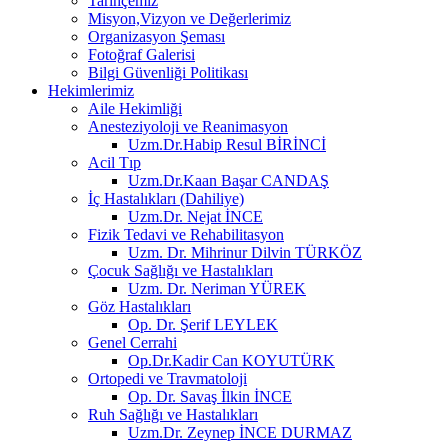
Tarihçemiz
Misyon,Vizyon ve Değerlerimiz
Organizasyon Şeması
Fotoğraf Galerisi
Bilgi Güvenliği Politikası
Hekimlerimiz
Aile Hekimliği
Anesteziyoloji ve Reanimasyon
Uzm.Dr.Habip Resul BİRİNCİ
Acil Tıp
Uzm.Dr.Kaan Başar CANDAŞ
İç Hastalıkları (Dahiliye)
Uzm.Dr. Nejat İNCE
Fizik Tedavi ve Rehabilitasyon
Uzm. Dr. Mihrinur Dilvin TÜRKÖZ
Çocuk Sağlığı ve Hastalıkları
Uzm. Dr. Neriman YÜREK
Göz Hastalıkları
Op. Dr. Şerif LEYLEK
Genel Cerrahi
Op.Dr.Kadir Can KOYUTÜRK
Ortopedi ve Travmatoloji
Op. Dr. Savaş İlkin İNCE
Ruh Sağlığı ve Hastalıkları
Uzm.Dr. Zeynep İNCE DURMAZ