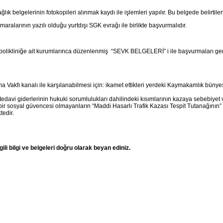
ağlık belgelerinin fotokopileri alınmak kaydı ile işlemleri yapılır. Bu belgede belirtile
alarının yazılı olduğu yurtdışı SGK evrağı ile birlikte başvurmalıdır.
 polikliniğe ait kurumlarınca düzenlenmiş “SEVK BELGELERİ” i ile başvurmaları ge
Vakfı kanalı ile karşılanabilmesi için: ikamet ettikleri yerdeki Kaymakamlık bün
edavi giderlerinin hukuki sorumlulukları dahilindeki kısımlarının kazaya sebebiyet v
ir sosyal güvencesi olmayanların “Maddi Hasarlı Trafik Kazası Tespit Tutanağının” v
tedir.
ili bilgi ve belgeleri doğru olarak beyan ediniz.