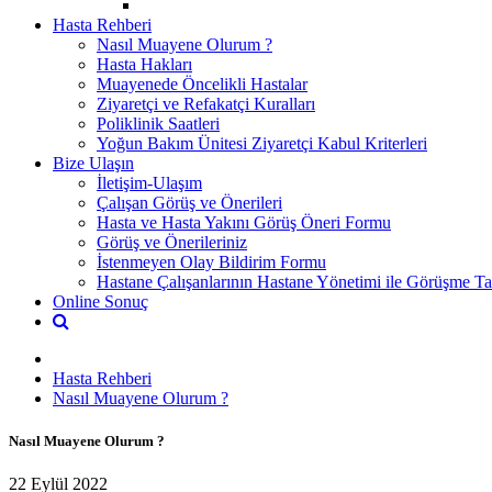
Hasta Rehberi
Nasıl Muayene Olurum ?
Hasta Hakları
Muayenede Öncelikli Hastalar
Ziyaretçi ve Refakatçi Kuralları
Poliklinik Saatleri
Yoğun Bakım Ünitesi Ziyaretçi Kabul Kriterleri
Bize Ulaşın
İletişim-Ulaşım
Çalışan Görüş ve Önerileri
Hasta ve Hasta Yakını Görüş Öneri Formu
Görüş ve Önerileriniz
İstenmeyen Olay Bildirim Formu
Hastane Çalışanlarının Hastane Yönetimi ile Görüşme Tal
Online Sonuç
Hasta Rehberi
Nasıl Muayene Olurum ?
Nasıl Muayene Olurum ?
22 Eylül 2022