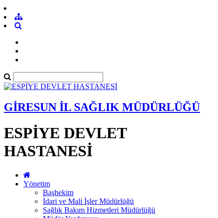
GİRESUN İL SAĞLIK MÜDÜRLÜĞÜ
ESPİYE DEVLET
HASTANESİ
Yönetim
Başhekim
İdari ve Mali İşler Müdürlüğü
Sağlık Bakım Hizmetleri Müdürlüğü