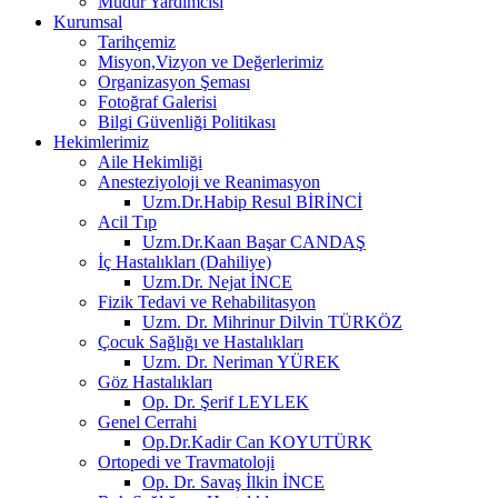
Müdür Yardımcısı
Kurumsal
Tarihçemiz
Misyon,Vizyon ve Değerlerimiz
Organizasyon Şeması
Fotoğraf Galerisi
Bilgi Güvenliği Politikası
Hekimlerimiz
Aile Hekimliği
Anesteziyoloji ve Reanimasyon
Uzm.Dr.Habip Resul BİRİNCİ
Acil Tıp
Uzm.Dr.Kaan Başar CANDAŞ
İç Hastalıkları (Dahiliye)
Uzm.Dr. Nejat İNCE
Fizik Tedavi ve Rehabilitasyon
Uzm. Dr. Mihrinur Dilvin TÜRKÖZ
Çocuk Sağlığı ve Hastalıkları
Uzm. Dr. Neriman YÜREK
Göz Hastalıkları
Op. Dr. Şerif LEYLEK
Genel Cerrahi
Op.Dr.Kadir Can KOYUTÜRK
Ortopedi ve Travmatoloji
Op. Dr. Savaş İlkin İNCE