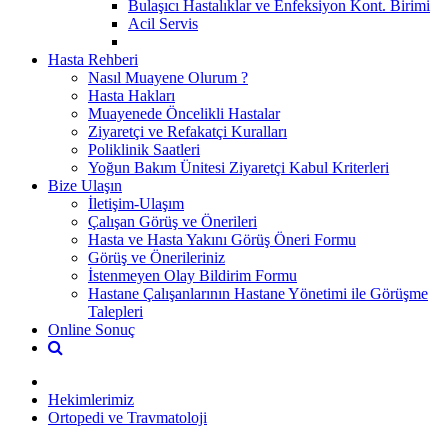
Bulaşıcı Hastalıklar ve Enfeksiyon Kont. Birimi
Acil Servis
Hasta Rehberi
Nasıl Muayene Olurum ?
Hasta Hakları
Muayenede Öncelikli Hastalar
Ziyaretçi ve Refakatçi Kuralları
Poliklinik Saatleri
Yoğun Bakım Ünitesi Ziyaretçi Kabul Kriterleri
Bize Ulaşın
İletişim-Ulaşım
Çalışan Görüş ve Önerileri
Hasta ve Hasta Yakını Görüş Öneri Formu
Görüş ve Önerileriniz
İstenmeyen Olay Bildirim Formu
Hastane Çalışanlarının Hastane Yönetimi ile Görüşme
Talepleri
Online Sonuç
Hekimlerimiz
Ortopedi ve Travmatoloji