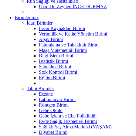
Ruh Sağlığı ve Hastalıkları
Uzm.Dr. Zeynep İNCE DURMAZ
Birimlerimiz
İdari Birimler
İnsan Kaynakları Birimi
Verimlilik ve Kalite Yönetim Birimi
Arşiv Birimi
Faturalama ve Tahakkuk Birimi
Maaş Mutemetliği Birimi
Bilgi İşlem Birimi
İstatistik Birimi
Satınalma Birimi
Stok Kontrol Birimi
Eğitim Birimi
Tıbbi Birimler
Eczane
Laboratuvar Birimi
Röntgen Birimi
Gebe Okulu
Gebe İzlem ve Ebe Polikliniği
Evde Sağlık Hizmetleri Birimi
Sağlıklı Yaş Alma Merkezi (YAŞAM)
Diyabet Birimi