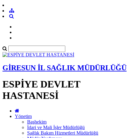
GİRESUN İL SAĞLIK MÜDÜRLÜĞÜ
ESPİYE DEVLET
HASTANESİ
Yönetim
Başhekim
İdari ve Mali İşler Müdürlüğü
Sağlık Bakım Hizmetleri Müdürlüğü