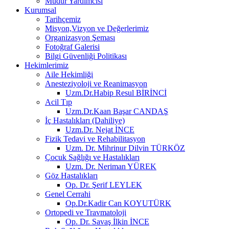
Müdür Yardımcısı
Kurumsal
Tarihçemiz
Misyon,Vizyon ve Değerlerimiz
Organizasyon Şeması
Fotoğraf Galerisi
Bilgi Güvenliği Politikası
Hekimlerimiz
Aile Hekimliği
Anesteziyoloji ve Reanimasyon
Uzm.Dr.Habip Resul BİRİNCİ
Acil Tıp
Uzm.Dr.Kaan Başar CANDAŞ
İç Hastalıkları (Dahiliye)
Uzm.Dr. Nejat İNCE
Fizik Tedavi ve Rehabilitasyon
Uzm. Dr. Mihrinur Dilvin TÜRKÖZ
Çocuk Sağlığı ve Hastalıkları
Uzm. Dr. Neriman YÜREK
Göz Hastalıkları
Op. Dr. Şerif LEYLEK
Genel Cerrahi
Op.Dr.Kadir Can KOYUTÜRK
Ortopedi ve Travmatoloji
Op. Dr. Savaş İlkin İNCE