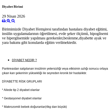
Diyabet Birimi
29 Nisan 2026
Birimimizde Diyabet Hemşiresi tarafından hastalara diyabet eğitimi,
insülin uygulamalarının öğretilmesi, evde şeker ölçümü, hipoglisemi
ve hiperglisemide yapılması gerekenler,beslenme,diyabette ayak ve
yara bakımı gibi konularda eğitim verilmektedir.
DİYABET NEDİR ?
Pankreastan salgılanan insülinin yetersizliği veya etkisinin azlığı sonucu ortaya
çıkan kan şekerinin yüksekliği ile seyreden kronik bir hastalıktır.
DİYABETTE RİSK GRUPLARI
* Ailede tip 2 diyabet olanlar
* Gestasyonel diyabet olanlar
* Makrozomili bebek doğuranlar(4kg dan büyük)