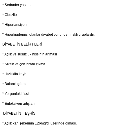
* Sedanter yaşam
* Obezite
* Hipertansiyon
* Hiperlipidemisi olanlar diyabet yönünden riskli gruplardır.
DİYABETİN BELİRTİLERİ
* Açlık ve susuzluk hissinin artması
* Sıksık ve çok idrara çıkma
* Hızlı kilo kaybı
* Bulanık görme
* Yorgunluk hissi
* Enfeksiyon artışları
DİYABETİN TEŞHİSİ
* Açlık kan şekerinin 126mg/dl üzerinde olması,