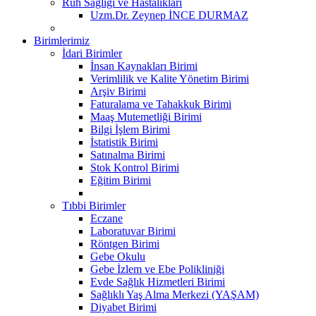
Ruh Sağlığı ve Hastalıkları
Uzm.Dr. Zeynep İNCE DURMAZ
Birimlerimiz
İdari Birimler
İnsan Kaynakları Birimi
Verimlilik ve Kalite Yönetim Birimi
Arşiv Birimi
Faturalama ve Tahakkuk Birimi
Maaş Mutemetliği Birimi
Bilgi İşlem Birimi
İstatistik Birimi
Satınalma Birimi
Stok Kontrol Birimi
Eğitim Birimi
Tıbbi Birimler
Eczane
Laboratuvar Birimi
Röntgen Birimi
Gebe Okulu
Gebe İzlem ve Ebe Polikliniği
Evde Sağlık Hizmetleri Birimi
Sağlıklı Yaş Alma Merkezi (YAŞAM)
Diyabet Birimi