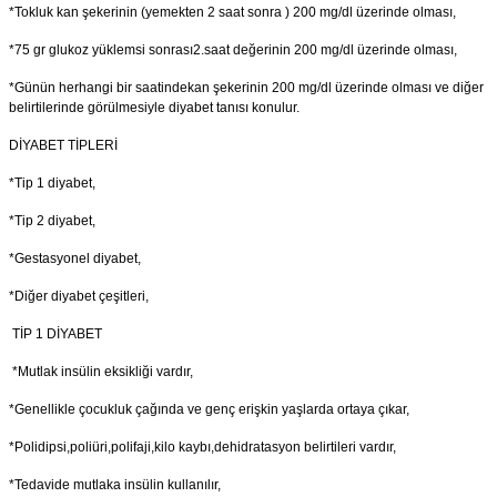
*Tokluk kan şekerinin (yemekten 2 saat sonra ) 200 mg/dl üzerinde olması,
*75 gr glukoz yüklemsi sonrası2.saat değerinin 200 mg/dl üzerinde olması,
*Günün herhangi bir saatindekan şekerinin 200 mg/dl üzerinde olması ve diğer
belirtilerinde görülmesiyle diyabet tanısı konulur.
DİYABET TİPLERİ
*Tip 1 diyabet,
*Tip 2 diyabet,
*Gestasyonel diyabet,
*Diğer diyabet çeşitleri,
TİP 1 DİYABET
*Mutlak insülin eksikliği vardır,
*Genellikle çocukluk çağında ve genç erişkin yaşlarda ortaya çıkar,
*Polidipsi,poliüri,polifaji,kilo kaybı,dehidratasyon belirtileri vardır,
*Tedavide mutlaka insülin kullanılır,