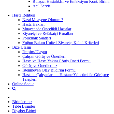
Bulaşıcı Hastalıklar ve Enfeksiyon Kont. Birimi
Acil Servis
Hasta Rehberi
Nasıl Muayene Olurum ?
Hasta Hakları
Muayenede Öncelikli Hastalar
Ziyaretçi ve Refakatçi Kuralları
Poliklinik Saatleri
Yoğun Bakım Ünitesi Ziyaretçi Kabul Kriterleri
Bize Ulaşın
İletişim-Ulaşım
Çalışan Görüş ve Önerileri
Hasta ve Hasta Yakını Görüş Öneri Formu
Görüş ve Önerileriniz
İstenmeyen Olay Bildirim Formu
Hastane Çalışanlarının Hastane Yönetimi ile Görüşme
Talepleri
Online Sonuç
Birimlerimiz
Tıbbi Birimler
Diyabet Birimi