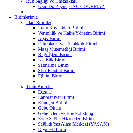
Ruh Sağlığı ve Hastalıkları
Uzm.Dr. Zeynep İNCE DURMAZ
Birimlerimiz
İdari Birimler
İnsan Kaynakları Birimi
Verimlilik ve Kalite Yönetim Birimi
Arşiv Birimi
Faturalama ve Tahakkuk Birimi
Maaş Mutemetliği Birimi
Bilgi İşlem Birimi
İstatistik Birimi
Satınalma Birimi
Stok Kontrol Birimi
Eğitim Birimi
Tıbbi Birimler
Eczane
Laboratuvar Birimi
Röntgen Birimi
Gebe Okulu
Gebe İzlem ve Ebe Polikliniği
Evde Sağlık Hizmetleri Birimi
Sağlıklı Yaş Alma Merkezi (YAŞAM)
Diyabet Birimi