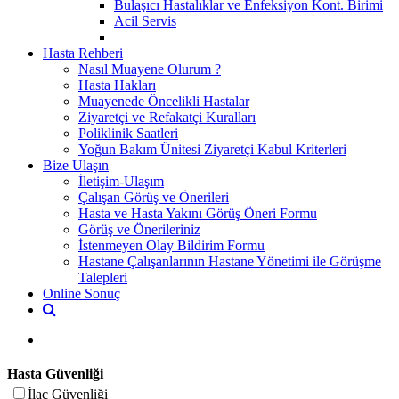
Bulaşıcı Hastalıklar ve Enfeksiyon Kont. Birimi
Acil Servis
Hasta Rehberi
Nasıl Muayene Olurum ?
Hasta Hakları
Muayenede Öncelikli Hastalar
Ziyaretçi ve Refakatçi Kuralları
Poliklinik Saatleri
Yoğun Bakım Ünitesi Ziyaretçi Kabul Kriterleri
Bize Ulaşın
İletişim-Ulaşım
Çalışan Görüş ve Önerileri
Hasta ve Hasta Yakını Görüş Öneri Formu
Görüş ve Önerileriniz
İstenmeyen Olay Bildirim Formu
Hastane Çalışanlarının Hastane Yönetimi ile Görüşme
Talepleri
Online Sonuç
Hasta Güvenliği
İlaç Güvenliği