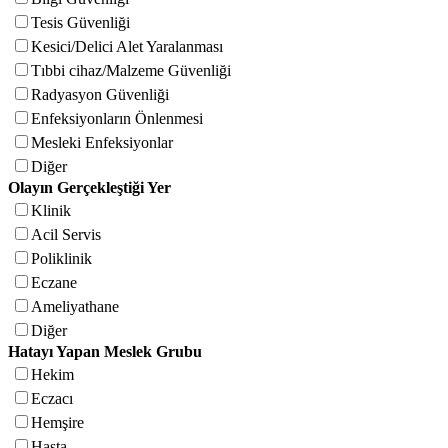
Tesis Güvenliği
Kesici/Delici Alet Yaralanması
Tıbbi cihaz/Malzeme Güvenliği
Radyasyon Güvenliği
Enfeksiyonların Önlenmesi
Mesleki Enfeksiyonlar
Diğer
Olayın Gerçekleştiği Yer
Klinik
Acil Servis
Poliklinik
Eczane
Ameliyathane
Diğer
Hatayı Yapan Meslek Grubu
Hekim
Eczacı
Hemşire
Hasta