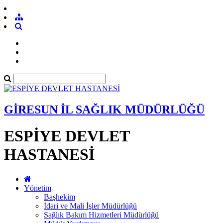
GİRESUN İL SAĞLIK MÜDÜRLÜĞÜ
ESPİYE DEVLET
HASTANESİ
Yönetim
Başhekim
İdari ve Mali İşler Müdürlüğü
Sağlık Bakım Hizmetleri Müdürlüğü