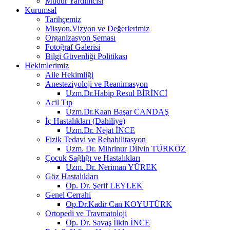
Müdür Yardımcısı
Kurumsal
Tarihçemiz
Misyon,Vizyon ve Değerlerimiz
Organizasyon Şeması
Fotoğraf Galerisi
Bilgi Güvenliği Politikası
Hekimlerimiz
Aile Hekimliği
Anesteziyoloji ve Reanimasyon
Uzm.Dr.Habip Resul BİRİNCİ
Acil Tıp
Uzm.Dr.Kaan Başar CANDAŞ
İç Hastalıkları (Dahiliye)
Uzm.Dr. Nejat İNCE
Fizik Tedavi ve Rehabilitasyon
Uzm. Dr. Mihrinur Dilvin TÜRKÖZ
Çocuk Sağlığı ve Hastalıkları
Uzm. Dr. Neriman YÜREK
Göz Hastalıkları
Op. Dr. Şerif LEYLEK
Genel Cerrahi
Op.Dr.Kadir Can KOYUTÜRK
Ortopedi ve Travmatoloji
Op. Dr. Savaş İlkin İNCE